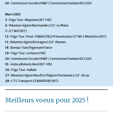
20 :
Commission Sociale USNEF / Commission Paritaire IDCC200
Mars 2025
5 :
Mayenne
Frigo Tour :
(NT+YB)
6 :
Réunion région Normandie LCLF : Le Mans
7 :
GT NH3 (NT)
12 :
Pont-l’Abbé (YB)/ Présentation GT NH 3 Minisètre (NT)
Frigo Tour :
13 :
Réunion région Bretagne LCLF : Rennes
18 :
Bureau Transfrigoroute France
19 :
Le Havre (YB)
Frigo Tour :
20 :
Commission Sociale USNEF / Commission Paritaire IDCC200
25 :
visite adhérents Nord (NT+YB)
26 :
Halluin
Frigo Tour :
27 :
Réunion région Nord Est Région Parisienne LCLF : Arras
28 :
CTS Transport CEMAFROID (NT)
Meilleurs voeux pour 2025 !