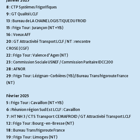
Janvier 2025
8
: CTP Systèmes Frigorifiques
9 :
GT Qualité LCLF
13 :
Bureau de LA CHAINE LOGISTIQUE DU FROID
15 :
Frigo Tour : Jurançon (NT+YB)
16 :
Voeux AFF
20 :
GT Attractivité Transport LCLF / NT : rencontre
C ROSE (CGF)
22 :
Frigo Tour : Valence d'Agen (NT)
23 :
Commission Sociale USNEF / Commission Paritaire IDCC200
28 :
AFNOR
29 :
Frigo Tour : Lézignan-Corbières
(YB)
/
Bureau Transfrigoroute France
(NT)
Février 2025
:
Cavaillon
5
Frigo Tour
:
(NT+YB)
6 :
Réunion région Sud Est LCLF : Cavaillon
7 :
HT NH 3 / CTS Transport CEMAFROID / GT
Attractivité Transport LCLF
12 :
Bourg-en-Bresse (NT)
Frigo Tour :
18 :
Bureau Transfrigoroute France
19 :
Limoges (NT)
Frigo Tour :