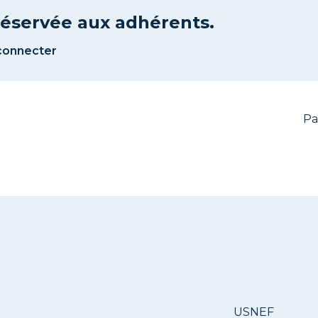
 réservée aux adhérents.
connecter
Pa
USNEF