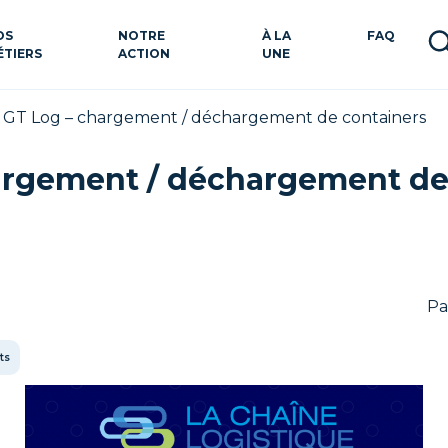
OS
NOTRE
À LA
FAQ
ÉTIERS
ACTION
UNE
>
GT Log – chargement / déchargement de containers
argement / déchargement de
Pa
ts