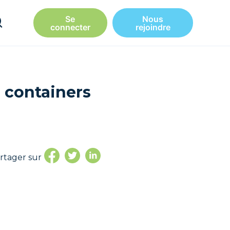
Se
Nous
connecter
rejoindre
 containers
rtager sur