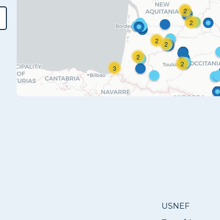
2
2
2
2
2
2
3
USNEF