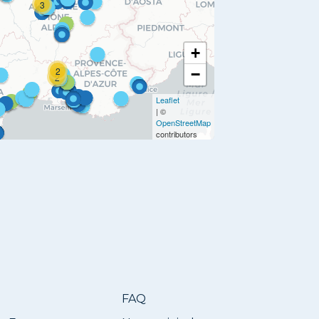
3
+
2
−
2
Leaflet
| ©
OpenStreetMap
contributors
FAQ