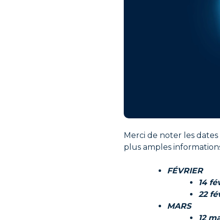
Merci de noter les dates
plus amples information
FÉVRIER
14 fé
22 fé
MARS
12 m