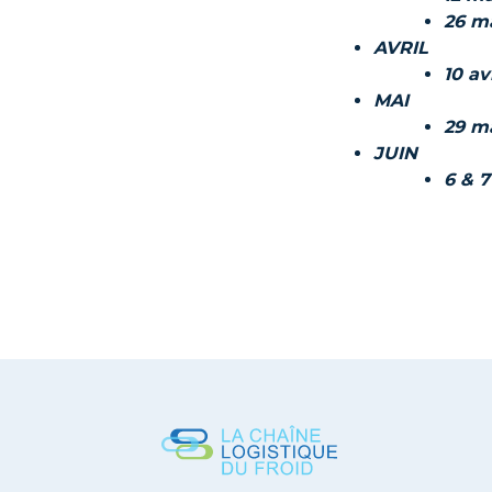
26 m
AVRIL
10 av
MAI
29 m
JUIN
6 & 