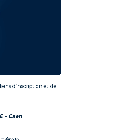
ens d’inscription et de
E –
Caen
 –
Arras