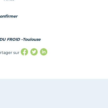
onfirmer
 DU FROID –
Toulouse
rtager sur