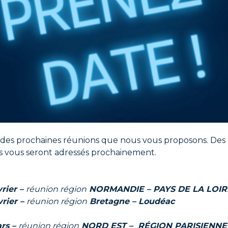
 des prochaines réunions que nous vous proposons. Des li
s vous seront adressés prochainement.
vrier –
réunion région
NORMANDIE – PAYS DE LA LOIR
vrier –
réunion région
Bretagne –
Loudéac
ars –
réunion région
NORD EST – RÉGION PARISIENNE