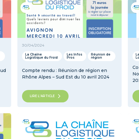
30/04/2024
La Chaîne
Les Infos
Réunion de
L
Logistique du Froid
Pros
région
L
Co
Sud
Compte rendu : Réunion de région en
No
Rhône Alpes – Sud Est du 10 avril 2024
20
LIRE L'ARTICLE