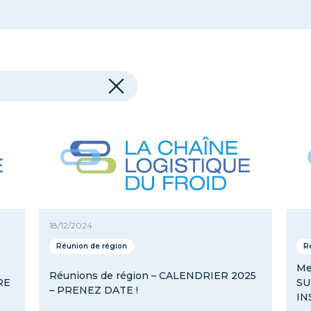
aux (Logistique et Transport)
Communiqué de presse
Courri
Froid
Les Infos Pros
LES RENDEZ-VOUS
Lumière sur ...
Webinaires
18/12/2024
Réunion de région
R
Me
Réunions de région – CALENDRIER 2025
RE
SU
– PRENEZ DATE !
IN