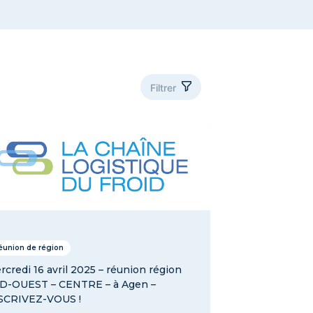
Filtrer
ers officiels
Décryptage
Evenement
Newsletter
Non classé
Parlons-en
éunion de région
rcredi 16 avril 2025 – réunion région
D-OUEST – CENTRE – à Agen –
SCRIVEZ-VOUS !