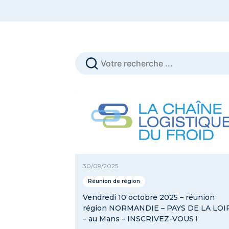
3 questions à ...
Brève
Comités Nation
FRIGO TOUR
La Chaîne Logistique du 
Réunion de région
Revue de presse
30/09/2025
Réunion de région
Vendredi 10 octobre 2025 – réunion
région NORMANDIE – PAYS DE LA LOI
– au Mans – INSCRIVEZ-VOUS !