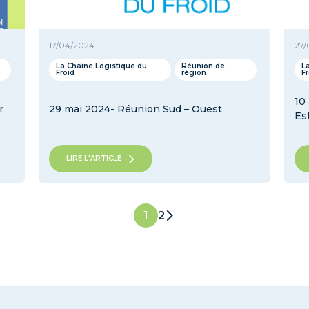
17/04/2024
27/
La Chaîne Logistique du
Réunion de
L
Froid
région
F
10
r
29 mai 2024- Réunion Sud – Ouest
Es
LIRE L'ARTICLE
2
1