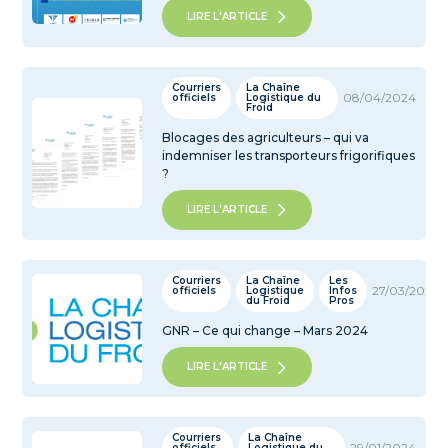
LIRE L'ARTICLE
Courriers
La Chaîne
08/04/2024
officiels
Logistique du
Froid
Blocages des agriculteurs – qui va
indemniser les transporteurs frigorifiques
?
LIRE L'ARTICLE
Courriers
La Chaîne
Les
27/03/2024
officiels
Logistique
Infos
du Froid
Pros
GNR – Ce qui change – Mars 2024
LIRE L'ARTICLE
Courriers
La Chaîne
29/01/2024
officiels
Logistique du