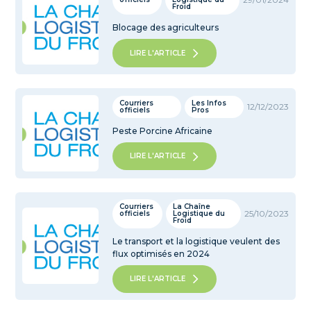
Froid
Blocage des agriculteurs
LIRE L'ARTICLE
Courriers
Les Infos
12/12/2023
officiels
Pros
Peste Porcine Africaine
LIRE L'ARTICLE
Courriers
La Chaîne
25/10/2023
officiels
Logistique du
Froid
Le transport et la logistique veulent des
flux optimisés en 2024
LIRE L'ARTICLE