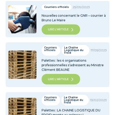
25/09/2023
Courriers officiels
Nouvelles concernant le GNR – courrier à
Bruno Le Maire
LIRE L'ARTICLE
Courriers
La Chaîne
17/05/2023
officiels
Logistique du
Froid
Palettes : les 4 organisations
professionnelles s’adressent au Ministre
Clément BEAUNE
LIRE L'ARTICLE
Courriers
La Chaîne
13/02/2023
officiels
Logistique du
Froid
Palettes : LA CHAINE LOGISTIQUE DU
FROID monte au créneau !