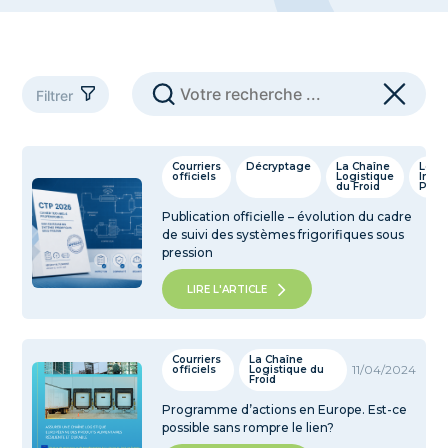
Filtrer
3 questions à ...
Brève
Comités Nationaux (Logistique et Transport)
Courriers
Décryptage
La Chaîne
Les
officiels
Logistique
Infos
Communiqué de presse
Courriers officiels
du Froid
Pros
Décryptage
Evenement
FRIGO TOUR
Publication officielle – évolution du cadre
La Chaîne Logistique du Froid
Les Infos Pros
de suivi des systèmes frigorifiques sous
LES RENDEZ-VOUS
Lumière sur ...
Newsletter
pression
Non classé
Parlons-en
Réunion de région
LIRE L'ARTICLE
Revue de presse
Webinaires
Courriers
La Chaîne
11/04/2024
officiels
Logistique du
Froid
Programme d’actions en Europe. Est-ce
possible sans rompre le lien?