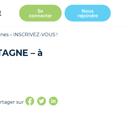
Se
Nous
connecter
rejoindre
nnes – INSCRIVEZ-VOUS !
TAGNE – à
rtager sur